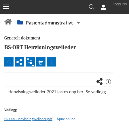
Logg inn
Pasientadministrativt
Generelt dokument
BS-ORT Henvisningsveileder
Dokumenter
Foretaksomfattende
Henvisningsveileder 2021 lastes opp her: Se vedlegg
(nivå
1
-
felles
Vedlegg
Vestre
BS-ORT Henvisningsveileder.pdf
Åpne online
Viken)