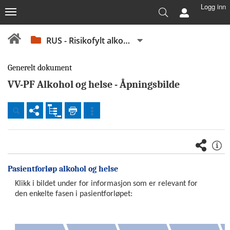
Logg inn
RUS - Risikofylt alkoholforbruk - Pasientforløp
Generelt dokument
VV-PF Alkohol og helse - Åpningsbilde
Dokumenter
Foretaksomfattende
(nivå
Pasientforløp alkohol og helse
1
Klikk i bildet under for informasjon som er relevant for
-
den enkelte fasen i pasientforløpet:
felles
Vestre
Viken)