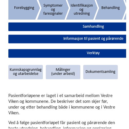
KORONA
(Covid-
19)
nivå
1
KORONA
(Covid-
19)
nivå
2
Klinikk
Bærum
sykehus
Pasientforløpene er laget i et samarbeid mellom Vestre
Viken og kommunene. De beskriver det som skjer før,
Klinikk
under og etter behandling både i kommunene og i Vestre
Drammen
Viken.
sykehus
Ved å følge pasientforløpet får pasient og pårørende den
Klinikk
beste utredning, behandling, informasjon og opplæring