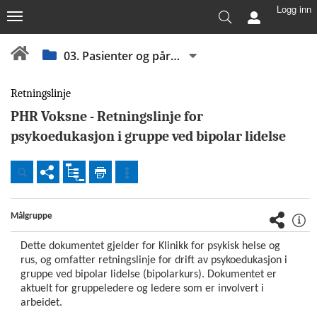
Logg inn
03. Pasienter og pårørende
Retningslinje
PHR Voksne - Retningslinje for
psykoedukasjon i gruppe ved bipolar lidelse
Dokumenter
Foretaksomfattende
Målgruppe
(nivå
1
Dette dokumentet gjelder for Klinikk for psykisk helse og
-
rus, og omfatter retningslinje for drift av psykoedukasjon i
felles
gruppe ved bipolar lidelse (bipolarkurs). Dokumentet er
Vestre
aktuelt for gruppeledere og ledere som er
involvert i
Viken)
arbeidet.