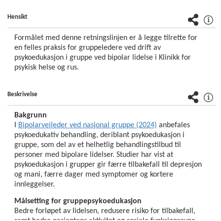
KORONA
Hensikt
(Covid-
19)
Formålet med denne retningslinjen er å legge tilrette for
nivå
en felles praksis for gruppeledere ved drift
av
1
psykoedukasjon i gruppe ved bipolar lidelse i Klinikk for
psykisk helse og rus.
KORONA
(Covid-
19)
Beskrivelse
nivå
2
Bakgrunn
I
Bipolarveileder ved nasjonal gruppe (2024)
anbefales
Klinikk
psykoedukativ behandling, deriblant psykoedukasjon i
Bærum
gruppe, som del av et helhetlig behandlingstilbud til
sykehus
personer med bipolare lidelser. Studier har vist at
psykoedukasjon i grupper gir færre tilbakefall til depresjon
Klinikk
og mani, færre dager med symptomer og kortere
Drammen
innleggelser.
sykehus
Målsetting for gruppepsykoedukasjon
Bedre forløpet av lidelsen, redusere risiko for tilbakefall,
Klinikk